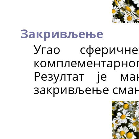
Закривљење
Угао сферичн
комплементар
Резултат је м
закривљење смању