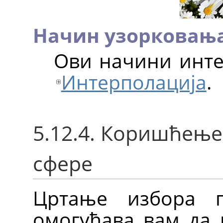
Начин узорковањ
Ови начини инте
Интерполација
.
5.12.4. Коришћењ
сфере
Цртање избора 
омогућава вам да 