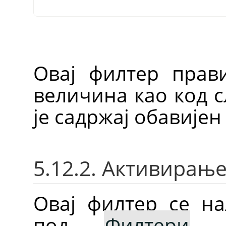
Овај филтер прави
величина као код с
је садржај обавијен
5.12.2. Активирањ
Овај филтер се на
под
Филтери