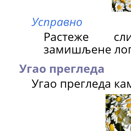
Усправно
Растеже сл
замишљене лоп
Угао прегледа
Угао прегледа кам