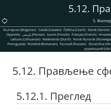
5.12. Пр
5. Филте
български (Bulgarian)
Català (Catalan)
Čeština (Czech)
Dansk (Danish)
(Spanish)
پارسی (Persian)
Suomi (Finnish)
Français (French)
Hrvatski
Lietuvis (Lithuanian)
Nederlands (Dutch)
Norsk Nynorsk (Norwegi
Portuguese)
Română (Romanian)
Pусский (Russian)
Slovenčina (Slo
український (Ukra
5.12. Прављење сф
5.12.1. Преглед