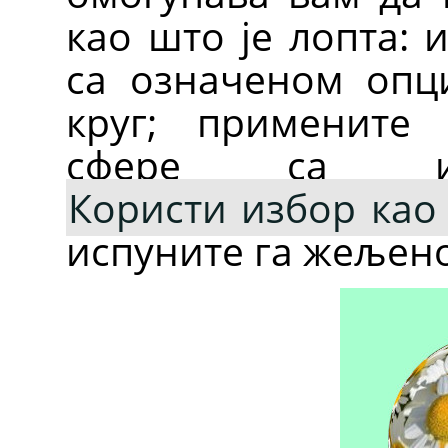
као што је лопта: 
са означеном оп
круг; примените
сфере са из
Користи избор као
испуните га жељен