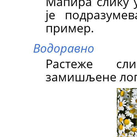
Мапира слику у
је подразумев
пример.
Водоравно
Растеже сл
замишљене лоп