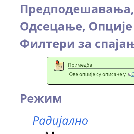
Предподешавања
Одсецање,
Опције
Филтери за спаја
Примедба
Ове опције су описане у
О
Режим
Радијално