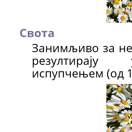
Свота
Занимљиво за нег
резултирају
испупчењем (од 1.