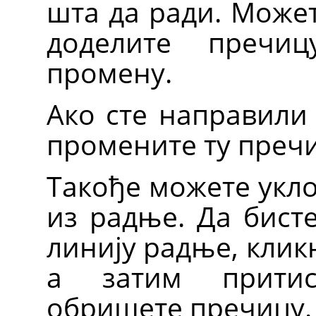
шта да ради. Может
доделите пречи
промену.
Ако сте направили 
промените ту преч
Такође можете укло
из радње. Да бисте
линију радње, клик
а затим прит
обришете пречицу.