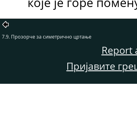
које је горе помен
7.9. Прозорче за симетрично цртање
Report 
Пријавите гре