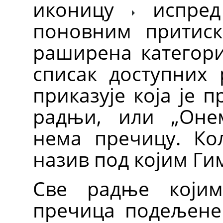
иконицу
испред
поновним притиск
раширена категори
списак доступних
приказује која је 
радњи, или
„
Оне
нема пречицу. К
назив под којим Ги
Све радње који
пречица подељене 