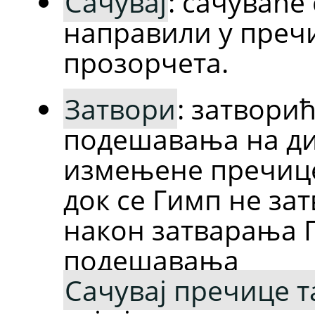
Сачувај
: сачуваће
направили у преч
прозорчета.
Затвори
: затвори
подешавања на дис
измењене пречице
док се Гимп не за
након затварања 
подешавања
Сачувај пречице т