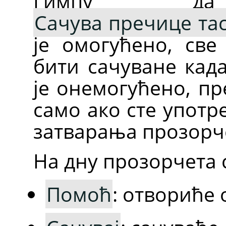
Гимпу 
Сачува пречице тас
је омогућено, св
бити сачуване када
је онемогућено, пр
само ако сте упот
затварања прозорч
На дну прозорчета с
Помоћ
: отвориће