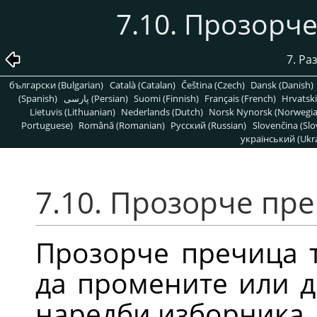
7.10. Прозорч
7. Р
български (Bulgarian)
Català (Catalan)
Čeština (Czech)
Dansk (Danish)
(Spanish)
پارسی (Persian)
Suomi (Finnish)
Français (French)
Hrvatski
Lietuvis (Lithuanian)
Nederlands (Dutch)
Norsk Nynorsk (Norwegi
Portuguese)
Română (Romanian)
Pусский (Russian)
Slovenčina (Slo
український (Ukra
7.10. Прозорче пре
Прозорче пречица т
да промените или д
наредби изборника, 