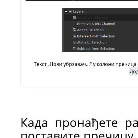
Текст
„
Нови убрзавач…
“
у колони пречица 
Дод
Када пронађете ра
поставите пречицу,