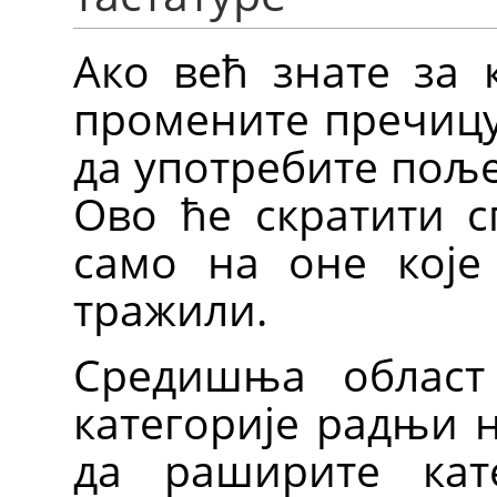
Ако већ знате за 
промените пречицу 
да употребите пољ
Ово ће скратити с
само на оне које 
тражили.
Средишња област 
категорије радњи н
да раширите кат