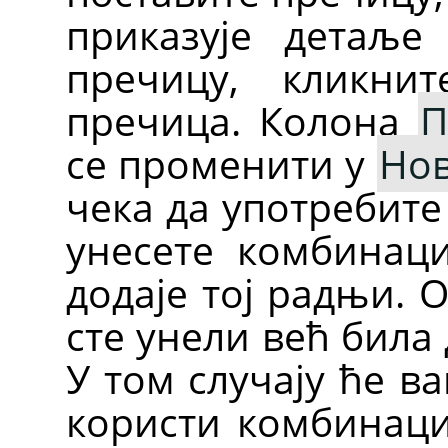
приказује детаље
пречицу, кликни
пречица. Колона
П
се променити у
Нов
чека да употребите
унесете комбинаци
додаје тој радњи. 
сте унели већ била
У том случају ће в
користи комбинациј