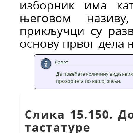
изборник има кат
његовом назив
прикључци су разв
основу првог дела 
Савет
Да повећате количину видљивих
прозорчета по вашој жељи.
Слика 15.150. 
тастатуре