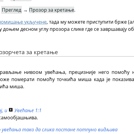
:
Преглед
→
Прозор за кретање
.
 помицање укључене
, тада му можете приступити брже (а
у доњем десном углу прозора слике где се завршавају о
озорчета за кретање
прављање нивоом увећања, прецизније него помоћу
може померати помоћу точкића миша када је показив
кића миша.
ј
, и
Увећање 1:1
 самообјашњива.
 увећања тако да слика постане потпуно видљива