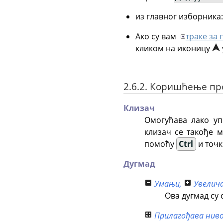
из главног изборника
Ако су вам
траке за
кликом на иконицу
2.6.2. Коришћење пр
Клизач
Омогућава лако у
клизач се такође 
помоћу
Ctrl
и точ
Дугмад
Умањи
,
Увелича
Ова дугмад су
Прилагођава ниво