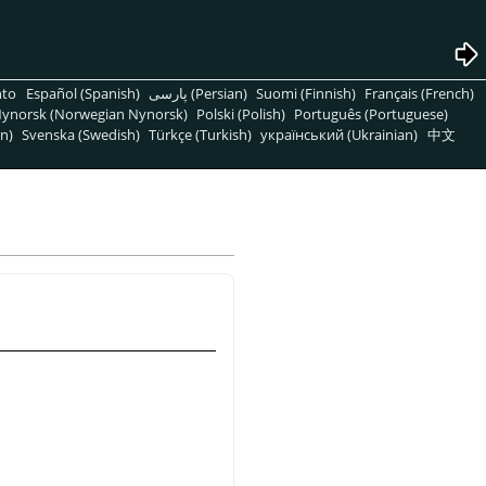
nto
Español (Spanish)
پارسی (Persian)
Suomi (Finnish)
Français (French)
ynorsk (Norwegian Nynorsk)
Polski (Polish)
Português (Portuguese)
n)
Svenska (Swedish)
Türkçe (Turkish)
український (Ukrainian)
中文