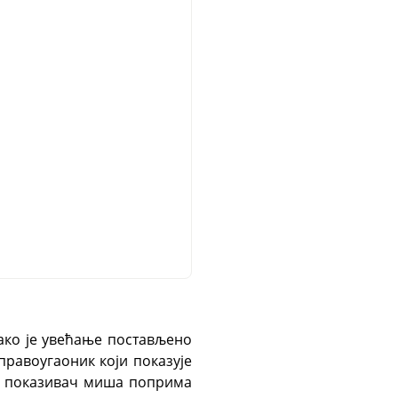
ако је увећање постављено
правоугаоник који показује
а, показивач миша поприма