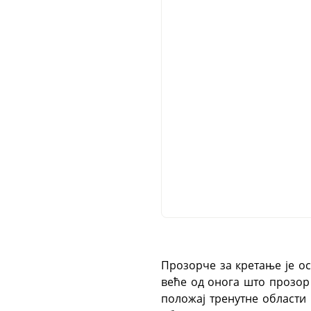
Прозорче за кретање је о
веће од онога што прозор 
положај тренутне области