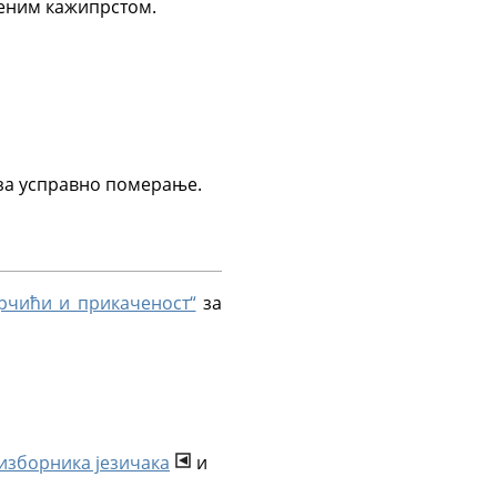
женим кажипрстом.
за усправно померање.
орчићи и прикаченост“
за
изборника језичака
и