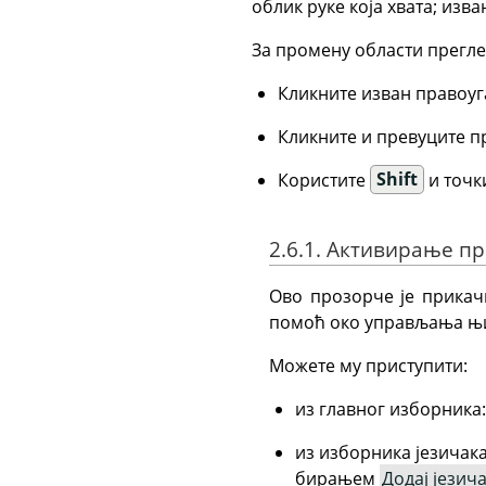
облик руке која хвата; из
За промену области прегле
Кликните изван правоуг
Кликните и превуците п
Користите
Shift
и точк
2.6.1. Активирање п
Ово прозорче је прикач
помоћ око управљања њ
Можете му приступити:
из главног изборника
из изборника језичак
бирањем
Додај језич