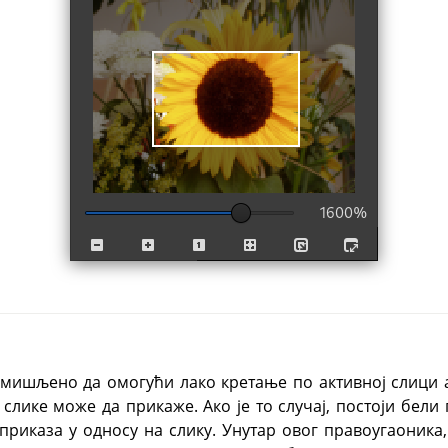
смишљено да омогући лако кретање по активној слици 
слике може да прикаже. Ако је то случај, постоји бели 
 приказа у односу на слику. Унутар овог правоугаоник