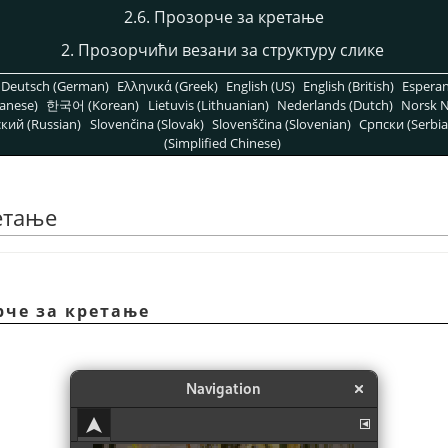
2.6. Прозорче за кретање
2. Прозорчићи везани за структуру слике
Deutsch (German)
Ελληνικά (Greek)
English (US)
English (British)
Espera
anese)
한국어 (Korean)
Lietuvis (Lithuanian)
Nederlands (Dutch)
Norsk N
кий (Russian)
Slovenčina (Slovak)
Slovenščina (Slovenian)
Српски (Serbia
(Simplified Chinese)
ретање
рче за кретање