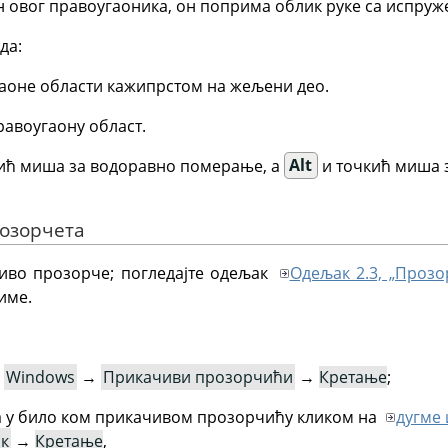
ван овог правоугаоника, он поприма облик руке са испру
да:
аоне области кажипрстом на жељени део.
равоугаону област.
ић миша за водоравно померање, а
Alt
и точкић миша 
розорчета
иво прозорче; погледајте одељак
Одељак 2.3, „Проз
име.
:
Windows
→
Прикачиви прозорчићи
→
Кретање
;
а у било ком прикачивом прозорчићу кликом на
дугме 
ак
→
Кретање
,