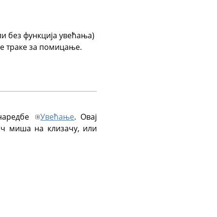
ли без функција увећања)
бе траке за помицање.
 наредбе
Увећање
. Овај
ач миша на клизачу, или