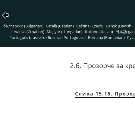
български (Bulgarian)
Català (Catalan)
Čeština (Czech)
Dansk (Danish)
Hrvatski (Croatian)
Magyar (Hungarian)
Italiano (Italian)
日本語 (Jap
Português brasileiro (Brazilian Portuguese)
Română (Romanian)
Pусс
2.6. Прозорче за к
Слика 15.15. Прозо