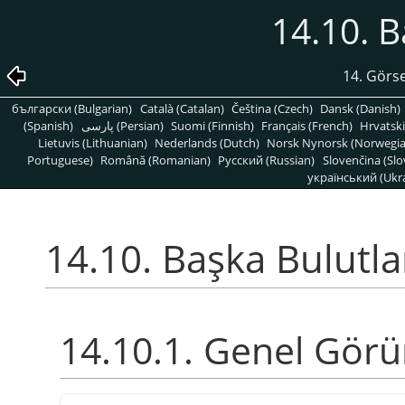
14.10. B
14. Görse
български (Bulgarian)
Català (Catalan)
Čeština (Czech)
Dansk (Danish)
(Spanish)
پارسی (Persian)
Suomi (Finnish)
Français (French)
Hrvatski
Lietuvis (Lithuanian)
Nederlands (Dutch)
Norsk Nynorsk (Norwegi
Portuguese)
Română (Romanian)
Pусский (Russian)
Slovenčina (Slo
український (Ukra
14.10. Başka Bulutla
14.10.1. Genel Gör