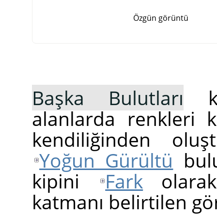
Özgün görüntü
Başka Bulutları
ko
alanlarda renkleri k
kendiliğinden olu
Yoğun Gürültü
bulu
kipini
Fark
olarak
katmanı belirtilen gö