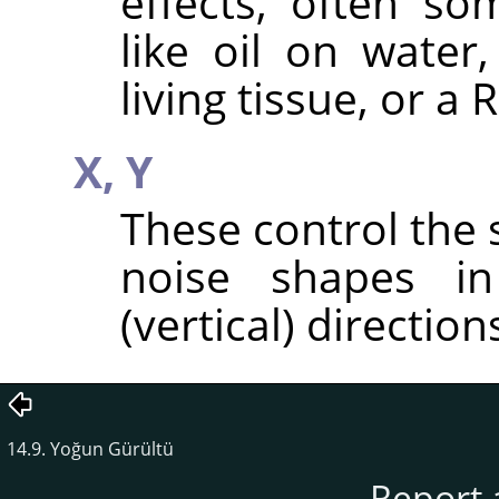
effects, often s
like oil on water
living tissue, or a
X,
Y
These control the 
noise shapes in
(vertical) direction
14.9. Yoğun Gürültü
Report 