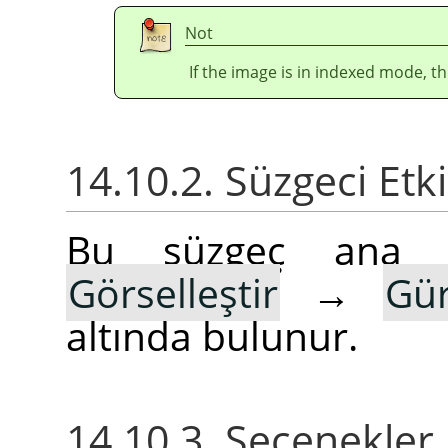
Not
If the image is in indexed mode, th
14.10.2. Süzgeci Etk
Bu süzgeç ana
Görselleştir
→
Gür
altında bulunur.
14.10.3. Seçenekler