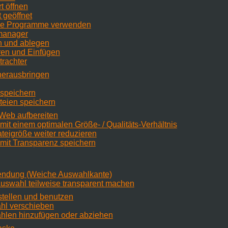
t öffnen
t geöffnet
rne Programme verwenden
imanager
n und ablegen
ren und Einfügen
trachter
herausbringen
r speichern
ateien speichern
s Web aufbereiten
r mit einem optimalen Größe- / Qualitäts-Verhältnis
ateigröße weiter reduzieren
r mit Transparenz speichern
lendung (Weiche Auswahlkante)
Auswahl teilweise transparent machen
stellen und benutzen
hl verschieben
ahlen hinzufügen oder abziehen