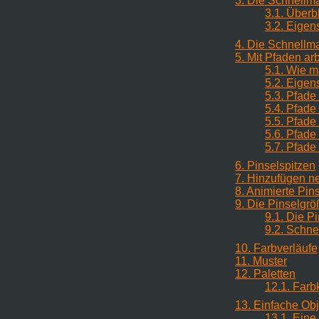
3. Die Schnellm
3.1. Überb
3.2. Eigen
4. Die Schnell
5.
Mit Pfaden ar
5.1. Wie m
5.2. Eigen
5.3. Pfad
5.4. Pfade
5.5. Pfade
5.6. Pfade
5.7. Pfad
6. Pinselspitzen
7. Hinzufügen n
8. Animierte Pins
9. Die Pinselgrö
9.1. Die P
9.2. Schne
10. Farbverläufe
11. Muster
12. Paletten
12.1. Farb
13. Einfache Ob
13.1. Eine