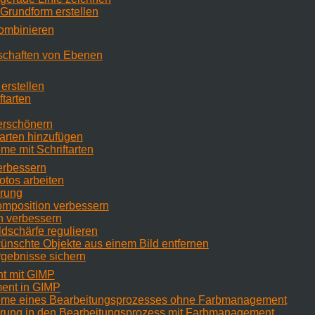
 Grundform erstellen
kombinieren
nschaften von Ebenen
erstellen
ftarten
verschönern
tarten hinzufügen
eme mit Schriftarten
erbessern
Fotos arbeiten
hrung
omposition verbessern
n verbessern
ildschärfe regulieren
ünschte Objekte aus einem Bild entfernen
Ergebnisse sichern
t mit GIMP
ent in GIMP
leme eines Bearbeitungsprozesses ohne Farbmanagement
ührung in den Bearbeitungsprozess mit Farbmanagement