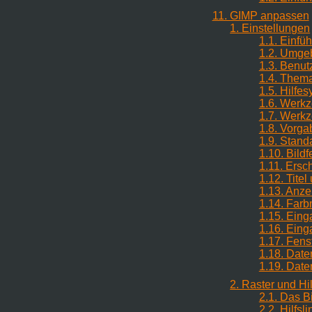
11. GIMP anpassen
1. Einstellungen
1.1. Einfü
1.2. Umge
1.3. Benut
1.4. Them
1.5. Hilfe
1.6. Werkz
1.7. Werkz
1.8. Vorga
1.9. Stand
1.10. Bildf
1.11. Ersc
1.12. Titel
1.13. Anze
1.14. Far
1.15. Eing
1.16. Ein
1.17. Fens
1.18. Date
1.19. Date
2. Raster und Hil
2.1. Das Bi
2.2. Hilfsli