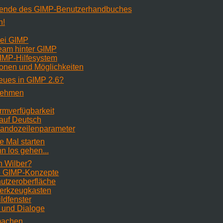
rkende des GIMP-Benutzerhandbuches
n!
bei GIMP
eam hinter
GIMP
GIMP-Hilfesystem
ionen und Möglichkeiten
Neues in
GIMP
2.6?
 nehmen
ormverfügbarkeit
auf Deutsch
andozeilenparameter
e Mal starten
nn los gehen...
n Wilber?
e GIMP-Konzepte
utzeroberfläche
Werkzeugkasten
ildfenster
 und Dialoge
machen