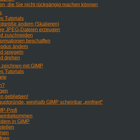
nen, die Sie nicht rückgängig machen können
s
es Tutorials
ildgröße ändern (Skalieren)
nere JPEG-Dateien erzeugen
ild zuschneiden
nformationen beschaffen
Modus ändern
ld spiegeln
ild drehen
n zeichnen mit GIMP
es Tutorials
ele
n?
ngen
n geblieben!
Hauptgründe, weshalb GIMP scheinbar
„
einfriert
“
MP
-Profi
hineinbekommen
ldern in GIMP
stellen
ffnen
ffnen