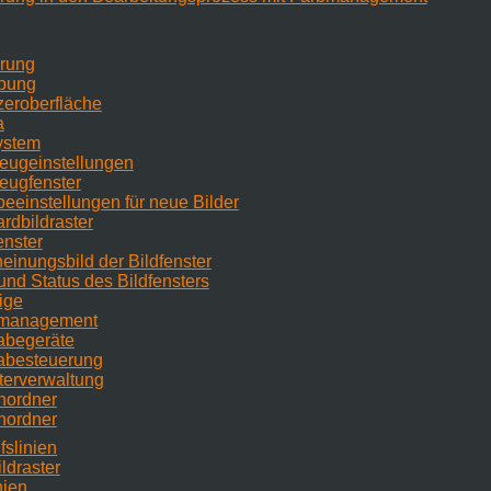
hrung
bung
zeroberfläche
a
system
eugeinstellungen
eugfenster
beeinstellungen für neue Bilder
ardbildraster
enster
heinungsbild der Bildfenster
 und Status des Bildfensters
ige
bmanagement
abegeräte
gabesteuerung
terverwaltung
nordner
nordner
fslinien
ldraster
nien