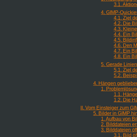
3.1. Aktio
4. GIMP-Quickie
4.1. Ziel d
4.2. Die B
4.3. Klei
4.4. Ein B
4.5. Bildi
4.6. Den 
4.7. Ein Bi
4.8. Ein B
5. Gerade Linie
5.1. Ziel d
5.2. Beispi
4. Hängen gebliebe
1. Problemlösu
1.1. Hänge
1.2. Die 
II. Vom Einsteiger zum
GI
5. Bilder in GIMP 
1. Aufbau von Bi
2. Bilddateien er
3. Bilddateien ö
3.1. Bild ö