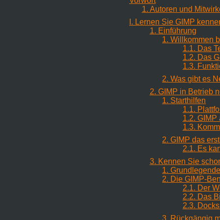
Vorwort
1. Autoren und Mitwi
I. Lernen Sie
GIMP
kenne
1. Einführung
1. Willkommen 
1.1. Das T
1.2. Das 
1.3. Funkt
2. Was gibt es 
2. GIMP in Betrieb
1. Starthilfen
1.1. Plattf
1.2. GIMP 
1.3. Komm
2. GIMP das erst
2.1. Es ka
3. Kennen Sie scho
1. Grundlegend
2. Die
GIMP
-Ben
2.1. Der 
2.2. Das B
2.3. Docks
3. Rückgängig 