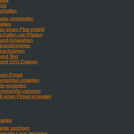
aske
lick
schaften
maske verwenden
beiten
an einen Pfad erstellt
schaften von Pfaden
e und Auswahlen
 transformieren
 nachziehen
 und Text
e und
SVG
-Dateien
euer Pinsel
elspitzen erstellen
ße einstellen
inselgröße variieren
ll einen Pinsel erzeugen
karten
jekte zeichnen
 gerade Linie zeichnen