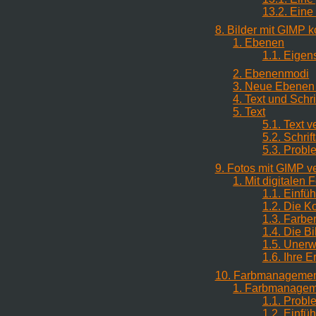
13.2. Eine
8. Bilder mit GIMP 
1. Ebenen
1.1. Eige
2. Ebenenmodi
3. Neue Ebenen 
4. Text und Schri
5. Text
5.1. Text 
5.2. Schrif
5.3. Probl
9. Fotos mit GIMP v
1. Mit digitalen 
1.1. Einfü
1.2. Die K
1.3. Farbe
1.4. Die B
1.5. Unerw
1.6. Ihre 
10. Farbmanagemen
1. Farbmanagem
1.1. Prob
1.2. Einf