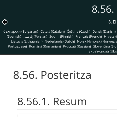
8.56.
8. E
български (Bulgarian)
Català (Catalan)
Čeština (Czech)
Dansk (Danish)
(Spanish)
پارسی (Persian)
Suomi (Finnish)
Français (French)
Hrvatski
Lietuvis (Lithuanian)
Nederlands (Dutch)
Norsk Nynorsk (Norwegi
Portuguese)
Română (Romanian)
Pусский (Russian)
Slovenčina (Slo
український (Ukra
8.56. Posteritza
8.56.1. Resum