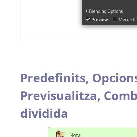
Predefinits,
Opcions
Previsualitza,
Combi
dividida
Nota