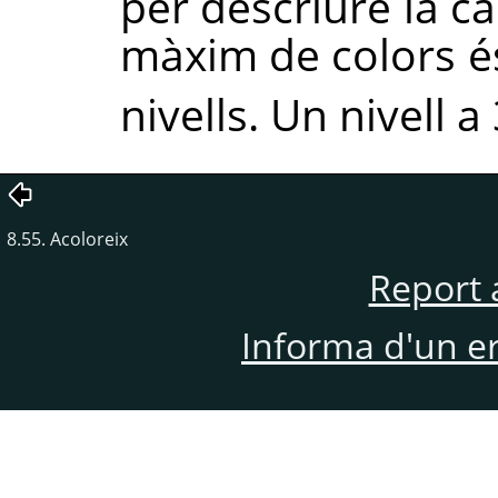
per descriure la c
màxim de colors é
nivells. Un nivell 
8.55. Acoloreix
Report 
Informa d'un e