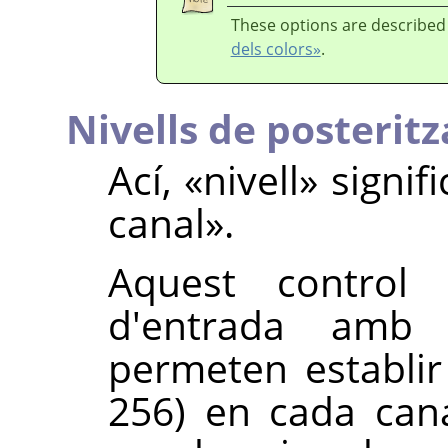
These options are described
dels colors»
.
Nivells de posteritz
Ací,
«
nivell
»
signif
canal
»
.
Aquest control 
d'entrada amb
permeten establir
256) en cada cana