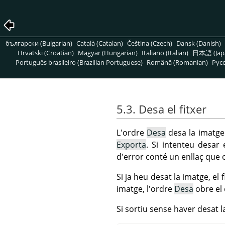
български (Bulgarian)
Català (Catalan)
Čeština (Czech)
Dansk (Danish)
Hrvatski (Croatian)
Magyar (Hungarian)
Italiano (Italian)
日本語 (Jap
Português brasileiro (Brazilian Portuguese)
Română (Romanian)
Pусс
5.3. Desa el fitxer
L'ordre
Desa
desa la imatge 
Exporta
. Si intenteu desar
d'error conté un enllaç que 
Si ja heu desat la imatge, el
imatge, l'ordre
Desa
obre el 
Si sortiu sense haver desat l