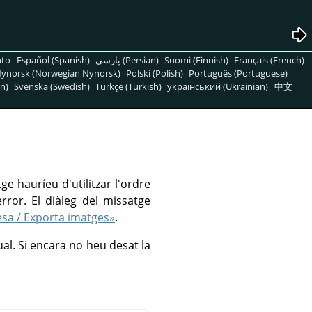
nto
Español (Spanish)
پارسی (Persian)
Suomi (Finnish)
Français (French)
ynorsk (Norwegian Nynorsk)
Polski (Polish)
Português (Portuguese)
n)
Svenska (Swedish)
Türkçe (Turkish)
український (Ukrainian)
中文
ge hauríeu d'utilitzar l'ordre
rror. El diàleg del missatge
esa / Exporta imatges»
.
ual. Si encara no heu desat la