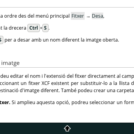
a ordre des del menú principal
Fitxer
→
Desa
,
ant la drecera
Ctrl
+
S
.
S
per a desar amb un nom diferent la imatge oberta.
a imatge
odeu editar el nom i l'extensió del fitxer directament al cam
eccionant un fitxer XCF existent per substituir-lo a la llist
estinació d'imatge diferent. També podeu crear una carpeta 
itxer.
Si amplieu aquesta opció, podreu seleccionar un form