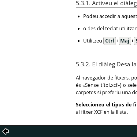
5.3.1. Activeu el diàleg
Podeu accedir a aquest
o des del teclat utilitz
Utilitzeu
Ctrl
+
Maj
+
5.3.2. El diàleg Desa l
Al navegador de fitxers, p
és
«
Sense títol.xcf
»
) o sel
carpetes si preferiu una d
Seleccioneu el tipus de f
al fitxer XCF en la llista.