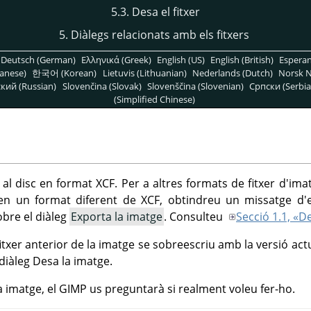
5.3. Desa el fitxer
5. Diàlegs relacionats amb els fitxers
Deutsch (German)
Ελληνικά (Greek)
English (US)
English (British)
Espera
anese)
한국어 (Korean)
Lietuvis (Lithuanian)
Nederlands (Dutch)
Norsk N
кий (Russian)
Slovenčina (Slovak)
Slovenščina (Slovenian)
Српски (Serbia
(Simplified Chinese)
al disc en format XCF. Per a altres formats de fitxer d'imat
 en un format diferent de XCF, obtindreu un missatge d'e
obre el diàleg
Exporta la imatge
. Consulteu
Secció 1.1, «D
 fitxer anterior de la imatge se sobreescriu amb la versió act
diàleg Desa la imatge.
a imatge, el
GIMP
us preguntarà si realment voleu fer-ho.