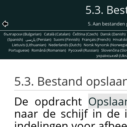
5.3. Be
5. Aan bestanden 
български (Bulgarian)
Català (Catalan)
Čeština (Czech)
Dansk (Danish)
(Spanish)
پارسی (Persian)
Suomi (Finnish)
Français (French)
Hrvatski
Lietuvis (Lithuanian)
Nederlands (Dutch)
Norsk Nynorsk (Norwegi
Portuguese)
Română (Romanian)
Pусский (Russian)
Slovenčina (Slo
український (Ukra
5.3. Bestand opslaa
De opdracht
Opslaa
naar de schijf in de
indelingen voor afbe