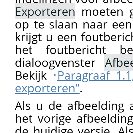
Exporteren
moeten ge
op te slaan naar een
krijgt u een foutberi
het foutbericht b
dialoogvenster
Afbe
Bekijk
Paragraaf 1.1
exporteren”
.
Als u de afbeelding 
het vorige afbeeldi
de huidige versie. Al