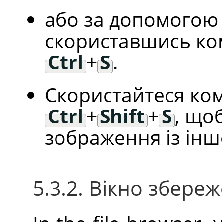
або за допомогою 
скориставшись ко
Ctrl
+
S
.
Скористайтеся ком
Ctrl
+
Shift
+
S
, що
зображення із ін
5.3.2. Вікно збер