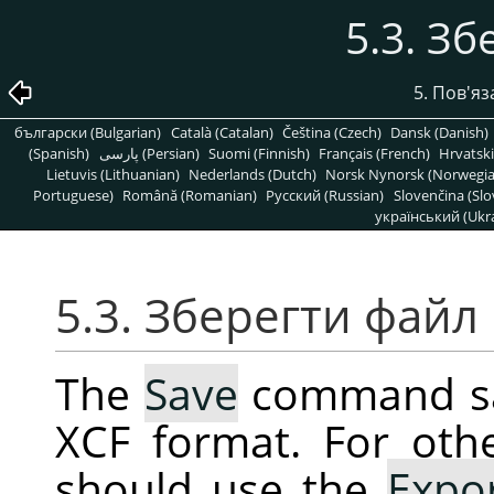
5.3. З
5. Пов'яз
български (Bulgarian)
Català (Catalan)
Čeština (Czech)
Dansk (Danish)
(Spanish)
پارسی (Persian)
Suomi (Finnish)
Français (French)
Hrvatski
Lietuvis (Lithuanian)
Nederlands (Dutch)
Norsk Nynorsk (Norwegi
Portuguese)
Română (Romanian)
Pусский (Russian)
Slovenčina (Slo
український (Ukra
5.3. Зберегти файл
The
Save
command sav
XCF format. For oth
should use the
Expo