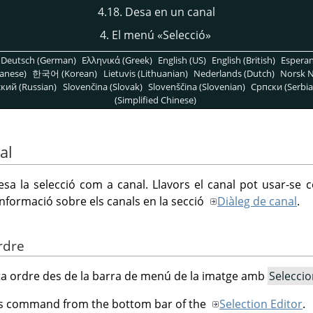
4.18. Desa en un canal
4. El menú
«
Selecció
»
Deutsch (German)
Ελληνικά (Greek)
English (US)
English (British)
Espera
anese)
한국어 (Korean)
Lietuvis (Lithuanian)
Nederlands (Dutch)
Norsk N
кий (Russian)
Slovenčina (Slovak)
Slovenščina (Slovenian)
Српски (Serbia
(Simplified Chinese)
al
sa la selecció com a canal. Llavors el canal pot usar-se
nformació sobre els canals en la secció
Diàleg de canal
.
ordre
a ordre des de la barra de menú de la imatge amb
Selecci
his command from the bottom bar of the
Selection Editor
.