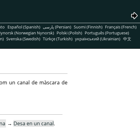
nto
Español (Spanish)
پارسی (Persian)
Suomi (Finnish)
Français (French)
ynorsk (Norwegian Nynorsk)
Polski (Polish)
Português (Portuguese)
n)
Svenska (Swedish)
Türkçe (Turkish)
український (Ukrainian)
中文
 com un canal de màscara de
ona
→
Desa en un canal
.