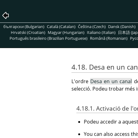
български (Bulgarian)
Català (Catalan)
Čeština (Czech)
Dansk (Danish)
Hrvatski (Croatian)
Magyar (Hungarian)
Italiano (Italian)
日本語 (Jap
Português brasileiro (Brazilian Portuguese)
Română (Romanian)
Pусс
4.18. Desa en un can
L'ordre
Desa en un canal
de
selecció. Podeu trobar més i
4.18.1. Activació de l'
Podeu accedir a aquest
You can also access t