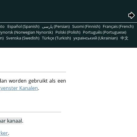
nto
Español (Spanish)
پارسی (Persian)
Suomi (Finnish)
Français (French)
ynorsk (Norwegian Nynorsk)
Polski (Polish)
Português (Portuguese)
n)
Svenska (Swedish)
Türkçe (Turkish)
український (Ukrainian)
中文
 dan worden gebruikt als een
gvenster Kanalen
.
ar kanaal
.
rker
.