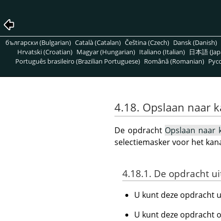
български (Bulgarian)
Català (Catalan)
Čeština (Czech)
Dansk (Danish)
Hrvatski (Croatian)
Magyar (Hungarian)
Italiano (Italian)
日本語 (Jap
Português brasileiro (Brazilian Portuguese)
Română (Romanian)
Pусс
4.18. Opslaan naar k
De opdracht
Opslaan naar 
selectiemasker voor het kana
4.18.1. De opdracht u
U kunt deze opdracht 
U kunt deze opdracht o