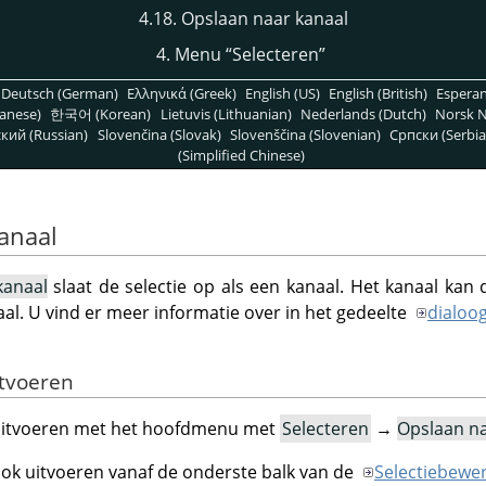
4.18. Opslaan naar kanaal
4. Menu
“
Selecteren
”
Deutsch (German)
Ελληνικά (Greek)
English (US)
English (British)
Espera
anese)
한국어 (Korean)
Lietuvis (Lithuanian)
Nederlands (Dutch)
Norsk N
кий (Russian)
Slovenčina (Slovak)
Slovenščina (Slovenian)
Српски (Serbia
(Simplified Chinese)
anaal
kanaal
slaat de selectie op als een kanaal. Het kanaal kan
al. U vind er meer informatie over in het gedeelte
dialoo
itvoeren
uitvoeren met het hoofdmenu met
Selecteren
→
Opslaan na
ok uitvoeren vanaf de onderste balk van de
Selectiebewe