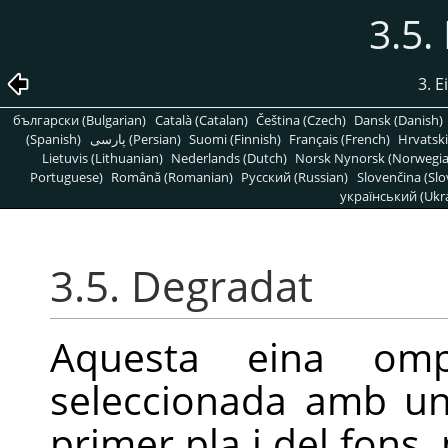
3.5.
3. E
български (Bulgarian)
Català (Catalan)
Čeština (Czech)
Dansk (Danish)
(Spanish)
پارسی (Persian)
Suomi (Finnish)
Français (French)
Hrvatski
Lietuvis (Lithuanian)
Nederlands (Dutch)
Norsk Nynorsk (Norwegi
Portuguese)
Română (Romanian)
Pусский (Russian)
Slovenčina (Slo
український (Ukra
3.5. Degradat
Aquesta eina omp
seleccionada amb un
primer pla i del fons,