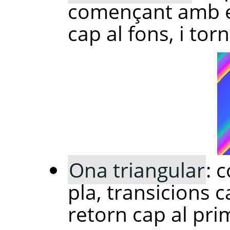
començant amb el
cap al fons, i tor
Ona triangular
: 
pla, transicions c
retorn cap al pri