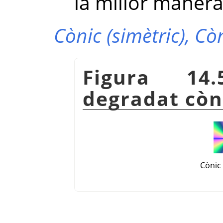
la millor manera
Cònic (simètric),
Còn
Figura 14
degradat còn
Cònic 