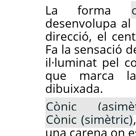
La forma
desenvolupa al l
direcció, el cen
Fa la sensació d
il·luminat pel c
que marca la
dibuixada.
Cònic (asimèt
Cònic (simètric)
una carena on es 