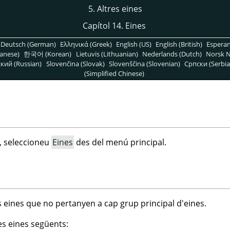
5. Altres eines
Capítol 14. Eines
Deutsch (German)
Ελληνικά (Greek)
English (US)
English (British)
Espera
anese)
한국어 (Korean)
Lietuvis (Lithuanian)
Nederlands (Dutch)
Norsk N
кий (Russian)
Slovenčina (Slovak)
Slovenščina (Slovenian)
Српски (Serbia
(Simplified Chinese)
, seleccioneu
Eines
des del menú principal.
 eines que no pertanyen a cap grup principal d'eines.
es eines següents: