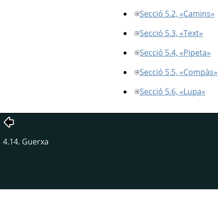
Secció 5.2, «Camins»
Secció 5.3, «Text»
Secció 5.4, «Pipeta»
Secció 5.5, «Compàs»
Secció 5.6, «Lupa»
4.14. Guerxa