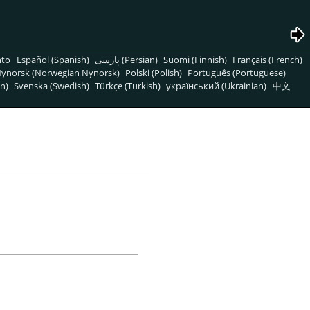
nto
Español (Spanish)
پارسی (Persian)
Suomi (Finnish)
Français (French)
ynorsk (Norwegian Nynorsk)
Polski (Polish)
Português (Portuguese)
n)
Svenska (Swedish)
Türkçe (Turkish)
український (Ukrainian)
中文