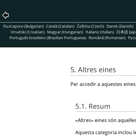
български (Bulgarian)
Català (Catalan)
Čeština (Czech)
Dansk (Danish)
Hrvatski (Croatian)
Magyar (Hungarian)
Italiano (Italian)
日本語 (Jap
Português brasileiro (Brazilian Portuguese)
Română (Romanian)
Pусс
5. Altres eines
Per accedir a aquestes eines
5.1. Resum
«
Altres
»
eines són aquelles
Aquesta categoria inclou l