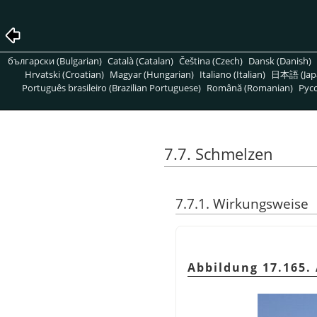
български (Bulgarian)
Català (Catalan)
Čeština (Czech)
Dansk (Danish)
Hrvatski (Croatian)
Magyar (Hungarian)
Italiano (Italian)
日本語 (Jap
Português brasileiro (Brazilian Portuguese)
Română (Romanian)
Pусс
7.7. Schmelzen
7.7.1. Wirkungsweise
Abbildung 17.165.