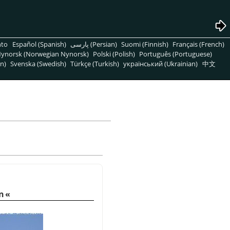
nto
Español (Spanish)
پارسی (Persian)
Suomi (Finnish)
Français (French)
ynorsk (Norwegian Nynorsk)
Polski (Polish)
Português (Portuguese)
n)
Svenska (Swedish)
Türkçe (Turkish)
український (Ukrainian)
中文
en«