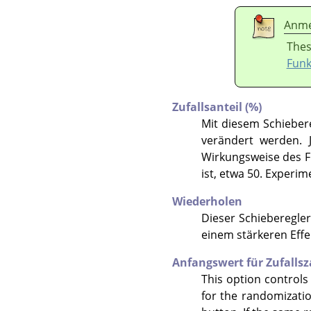
Anme
Thes
Funk
Zufallsanteil (%)
Mit diesem Schiebere
verändert werden.
Wirkungsweise des Fil
ist, etwa 50. Experim
Wiederholen
Dieser Schieberegler
einem stärkeren Effe
Anfangswert für Zufalls
This option controls
for the randomizati