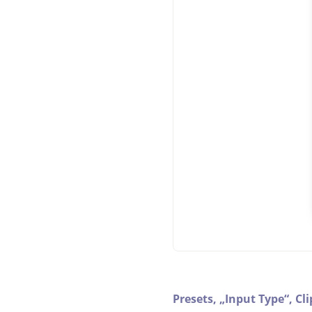
Presets,
„
Input Type
“
,
Cl