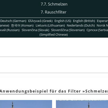
7.7. Schmelzen
7. Rauschfilter
Deutsch (German)
Ελληνικά (Greek)
English (US)
English (British)
Espera
anese)
한국어 (Korean)
Lietuvis (Lithuanian)
Nederlands (Dutch)
Norsk N
кий (Russian)
Slovenčina (Slovak)
Slovenščina (Slovenian)
Српски (Serbia
(Simplified Chinese)
 Anwendungsbeispiel für das Filter »Schmelz