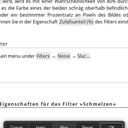
t wird, wird es mit einer Wahrscheinlichkeit von 80% durc
lt es die Farbe eines der beiden schräg oberhalb befindlic
 oder ein bestimmter Prozentsatz an Pixeln des Bildes o
nnen Sie in der Eigenschaft
Zufallsanteil (%)
des Filters einst
lter
e main menu under
Filters
→
Noise
→
Slur…
.
 Eigenschaften für das Filter »Schmelzen«