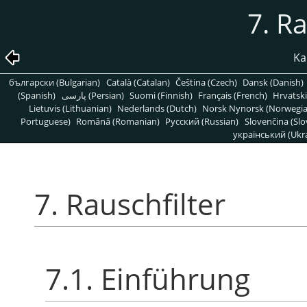
7. Ra
Kap
български (Bulgarian)
Català (Catalan)
Čeština (Czech)
Dansk (Danish)
(Spanish)
پارسی (Persian)
Suomi (Finnish)
Français (French)
Hrvatski
Lietuvis (Lithuanian)
Nederlands (Dutch)
Norsk Nynorsk (Norwegi
Portuguese)
Română (Romanian)
Pусский (Russian)
Slovenčina (Slo
український (Ukra
7. Rauschfilter
7.1. Einführung