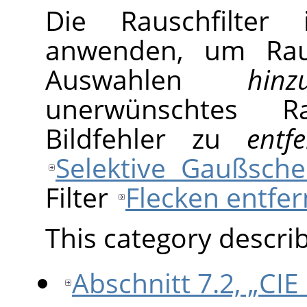
Die Rauschfilte
anwenden, um Rau
Auswahlen
hinz
unerwünschtes R
Bildfehler zu
entf
Selektive Gaußsch
Filter
Flecken entfe
This category describe
Abschnitt 7.2, „CIE