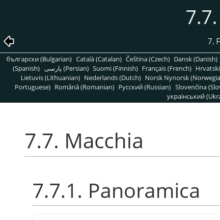
7.7
7. 
български (Bulgarian)
Català (Catalan)
Čeština (Czech)
Dansk (Danish)
(Spanish)
پارسی (Persian)
Suomi (Finnish)
Français (French)
Hrvatski
Lietuvis (Lithuanian)
Nederlands (Dutch)
Norsk Nynorsk (Norwegi
Portuguese)
Română (Romanian)
Pусский (Russian)
Slovenčina (Slo
український (Ukra
7.7. Macchia
7.7.1. Panoramica