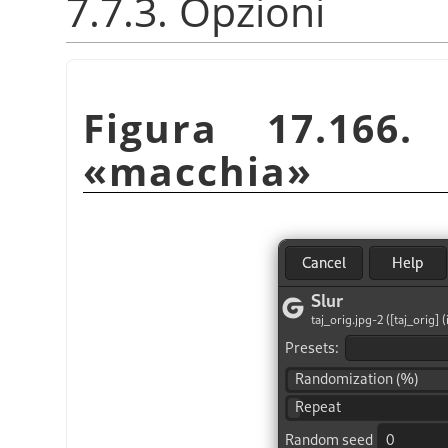
7.7.3. Opzioni
Figura 17.166.
«
macchia
»