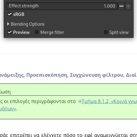
ανάμειξης,
Προεπισκόπηση,
Συγχώνευση φίλτρου,
Δια
ίωση
ς οι επιλογές περιγράφονται στο
Τμήμα 8.1.2, «Κοινά γν
μάτων»
.
σάς επιτρέπει να ελέγχετε πόσο το εφέ αναμειγνύεται στη