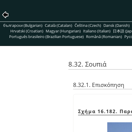
български (Bulgarian)
Català (Catalan)
Čeština (Czech)
Dansk (Danish)
Hrvatski (Croatian)
Magyar (Hungarian)
Italiano (Italian)
日本語 (Jap
Português brasileiro (Brazilian Portuguese)
Română (Romanian)
Pусс
8.32. Σουπιά
8.32.1. Επισκόπηση
Σχήμα 16.182. Παρ