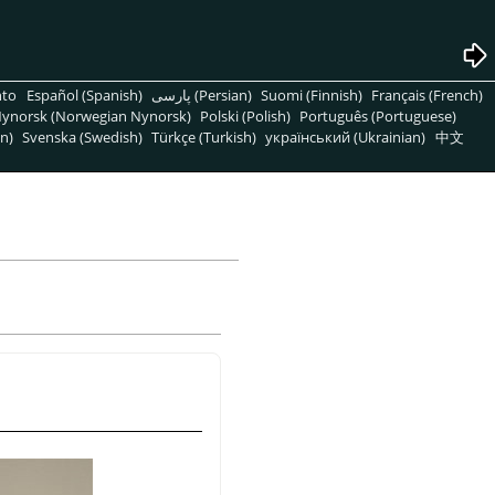
nto
Español (Spanish)
پارسی (Persian)
Suomi (Finnish)
Français (French)
ynorsk (Norwegian Nynorsk)
Polski (Polish)
Português (Portuguese)
n)
Svenska (Swedish)
Türkçe (Turkish)
український (Ukrainian)
中文