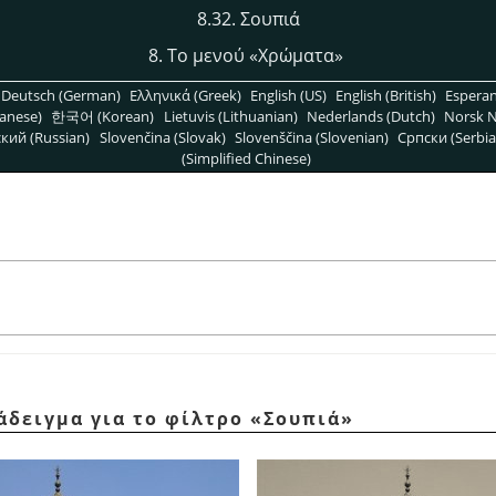
8.32. Σουπιά
8. Το μενού
«
Χρώματα
»
Deutsch (German)
Ελληνικά (Greek)
English (US)
English (British)
Espera
anese)
한국어 (Korean)
Lietuvis (Lithuanian)
Nederlands (Dutch)
Norsk N
кий (Russian)
Slovenčina (Slovak)
Slovenščina (Slovenian)
Српски (Serbia
(Simplified Chinese)
άδειγμα για το φίλτρο
«
Σουπιά
»