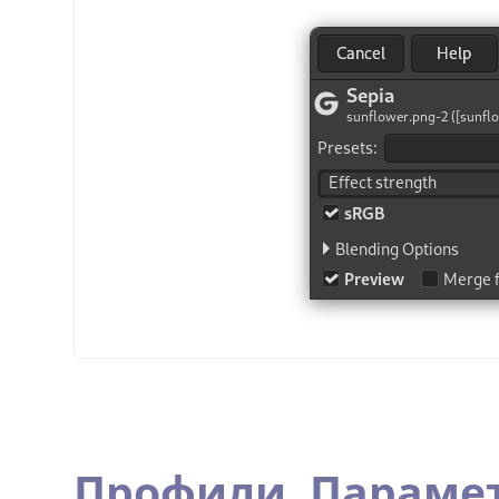
Профили,
Параме