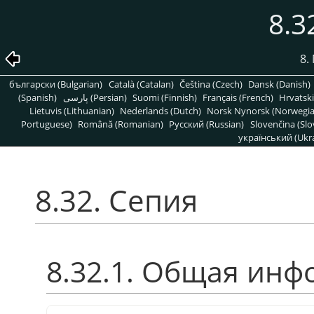
8.3
8.
български (Bulgarian)
Català (Catalan)
Čeština (Czech)
Dansk (Danish)
(Spanish)
پارسی (Persian)
Suomi (Finnish)
Français (French)
Hrvatski
Lietuvis (Lithuanian)
Nederlands (Dutch)
Norsk Nynorsk (Norwegi
Portuguese)
Română (Romanian)
Pусский (Russian)
Slovenčina (Slo
український (Ukra
8.32. Сепия
8.32.1. Общая ин