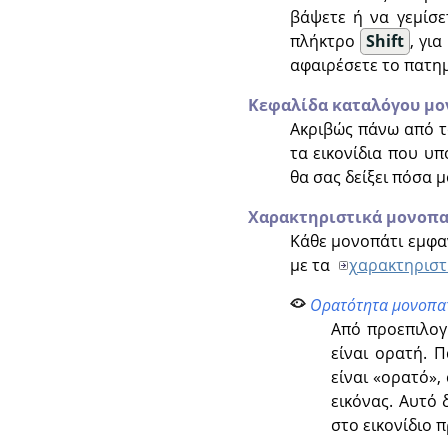
βάψετε ή να γεμίσε
πλήκτρο
Shift
, γι
αφαιρέσετε το πατη
Κεφαλίδα καταλόγου μ
Ακριβώς πάνω από τ
τα εικονίδια που υπ
θα σας δείξει πόσα μ
Χαρακτηριστικά μονοπα
Κάθε μονοπάτι εμφαν
με τα
χαρακτηριστ
Ορατότητα μονοπα
Από προεπιλογή
είναι ορατή. 
είναι
«
ορατό
»
,
εικόνας. Αυτό 
στο εικονίδιο 