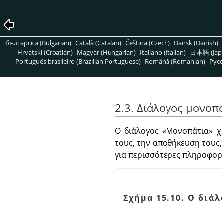
български (Bulgarian)
Català (Catalan)
Čeština (Czech)
Dansk (Danish)
Hrvatski (Croatian)
Magyar (Hungarian)
Italiano (Italian)
日本語 (Jap
Português brasileiro (Brazilian Portuguese)
Română (Romanian)
Pусс
2.3. Διάλογος μονοπ
Ο διάλογος
«
Μονοπάτια
»
χρ
τους, την αποθήκευση τους,
για περισσότερες πληροφορί
Σχήμα 15.10. Ο διά