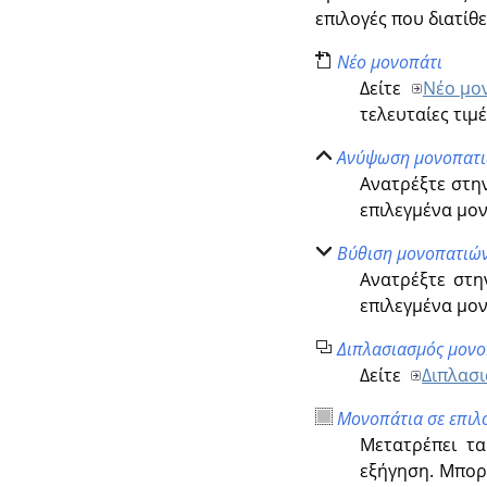
επιλογές που διατίθ
Νέο μονοπάτι
Δείτε
Νέο μο
τελευταίες τιμ
Ανύψωση μονοπατ
Ανατρέξτε στη
επιλεγμένα μο
Βύθιση μονοπατιώ
Ανατρέξτε στ
επιλεγμένα μο
Διπλασιασμός μον
Δείτε
Διπλασ
Μονοπάτια σε επιλ
Μετατρέπει τ
εξήγηση. Μπορε