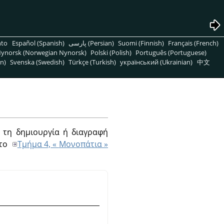
nto
Español (Spanish)
پارسی (Persian)
Suomi (Finnish)
Français (French)
ynorsk (Norwegian Nynorsk)
Polski (Polish)
Português (Portuguese)
n)
Svenska (Swedish)
Türkçe (Turkish)
український (Ukrainian)
中文
ς τη δημιουργία ή διαγραφή
στο
Τμήμα 4, «
Μονοπάτια
»