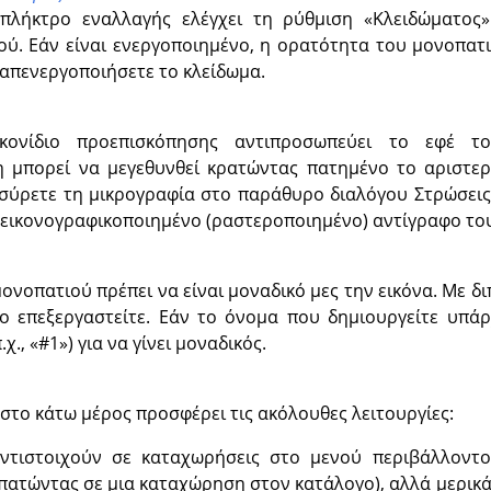
πλήκτρο εναλλαγής ελέγχει τη ρύθμιση
«
Κλειδώματος
»
ού. Εάν είναι ενεργοποιημένο, η ορατότητα του μονοπατι
απενεργοποιήσετε το κλείδωμα.
κονίδιο προεπισκόπησης αντιπροσωπεύει το εφέ τ
 μπορεί να μεγεθυνθεί κρατώντας πατημένο το αριστερ
 σύρετε τη μικρογραφία στο παράθυρο διαλόγου Στρώσεις,
 εικονογραφικοποιημένο (ραστεροποιημένο) αντίγραφο το
ονοπατιού πρέπει να είναι μοναδικό μες την εικόνα. Με δι
το επεξεργαστείτε. Εάν το όνομα που δημιουργείτε υπάρ
.χ.,
«
#1
»
) για να γίνει μοναδικός.
το κάτω μέρος προσφέρει τις ακόλουθες λειτουργίες:
ντιστοιχούν σε καταχωρήσεις στο μενού περιβάλλοντο
πατώντας σε μια καταχώρηση στον κατάλογο), αλλά μερικά