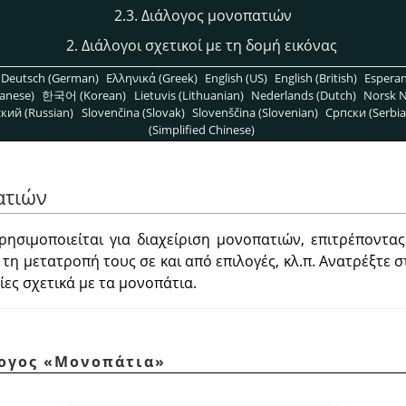
2.3. Διάλογος μονοπατιών
2. Διάλογοι σχετικοί με τη δομή εικόνας
Deutsch (German)
Ελληνικά (Greek)
English (US)
English (British)
Espera
anese)
한국어 (Korean)
Lietuvis (Lithuanian)
Nederlands (Dutch)
Norsk N
кий (Russian)
Slovenčina (Slovak)
Slovenščina (Slovenian)
Српски (Serbia
(Simplified Chinese)
ατιών
ησιμοποιείται για διαχείριση μονοπατιών, επιτρέποντα
 τη μετατροπή τους σε και από επιλογές, κλ.π. Ανατρέξτε 
ες σχετικά με τα μονοπάτια.
λογος
«
Μονοπάτια
»