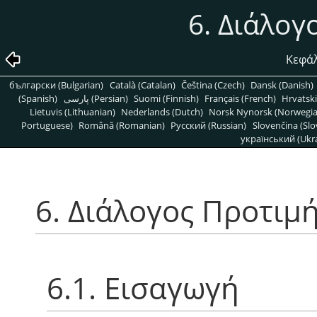
6. Διάλογ
Κεφάλ
български (Bulgarian)
Català (Catalan)
Čeština (Czech)
Dansk (Danish)
(Spanish)
پارسی (Persian)
Suomi (Finnish)
Français (French)
Hrvatski
Lietuvis (Lithuanian)
Nederlands (Dutch)
Norsk Nynorsk (Norwegi
Portuguese)
Română (Romanian)
Pусский (Russian)
Slovenčina (Slo
український (Ukra
6. Διάλογος Προτιμ
6.1. Εισαγωγή