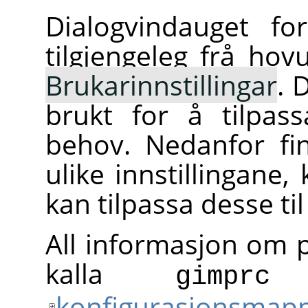
Dialogvindauget for
tilgjengeleg frå h
Brukarinnstillingar
. 
brukt for å tilpa
behov. Nedanfor fi
ulike innstillingane,
kan tilpassa desse til
All informasjon om pr
kalla
i
gimprc
konfigurasjonsmap