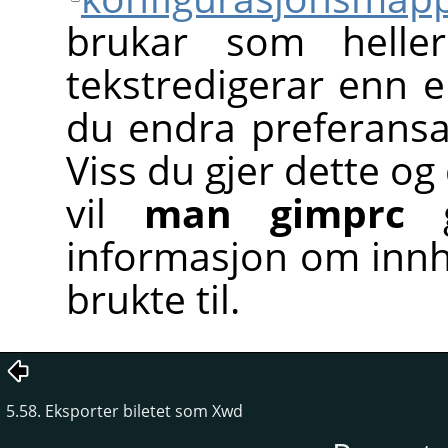
brukar som helle
tekstredigerar enn ei
du endra preferansar
Viss du gjer dette og
vil
man gimprc
g
informasjon om innhal
brukte til.
5.58. Eksporter biletet som Xwd