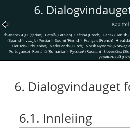
6. Dialogvindauget
Kapittel
български (Bulgarian)
Català (Catalan)
Čeština (Czech)
Dansk (Danish)
(Spanish)
پارسی (Persian)
Suomi (Finnish)
Français (French)
Hrvatski
Lietuvis (Lithuanian)
Nederlands (Dutch)
Norsk Nynorsk (Norwegi
Portuguese)
Română (Romanian)
Pусский (Russian)
Slovenčina (Slo
український (Ukra
6. Dialogvindauget f
6.1. Innleiing