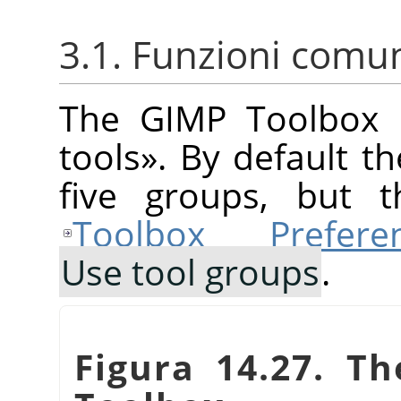
3.1. Funzioni comu
The
GIMP
Toolbox 
tools
»
. By default t
five groups, but t
Toolbox Prefere
Use tool groups
.
Figura 14.27. Th