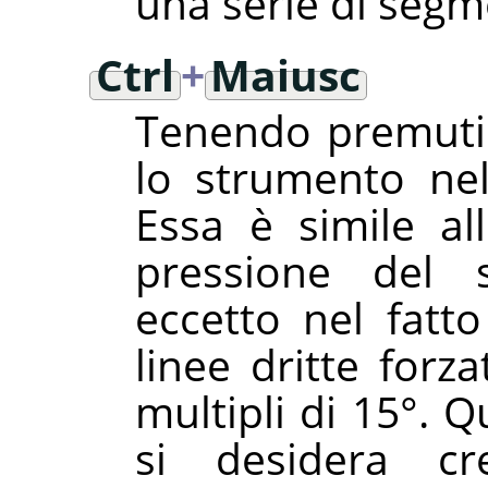
una serie di segme
Ctrl
+
Maiusc
Tenendo premuti 
lo strumento ne
Essa è simile all
pressione del 
eccetto nel fatt
linee dritte forz
multipli di 15°. Q
si desidera cre