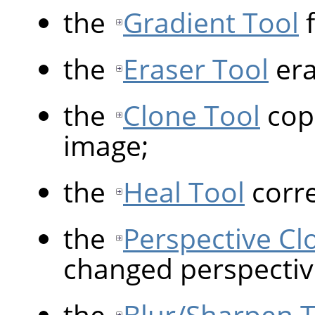
the
Gradient Tool
f
the
Eraser Tool
era
the
Clone Tool
copi
image;
the
Heal Tool
corre
the
Perspective Cl
changed perspectiv
the
Blur/Sharpen 