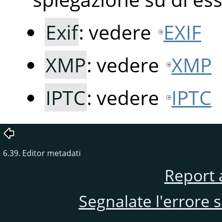
Exif
: vedere
EXIF
XMP
: vedere
XMP
IPTC
: vedere
IPTC
6.39. Editor metadati
Report 
Segnalate l'errore 