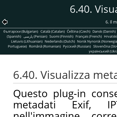
6.40. Visu
6. Il
български (Bulgarian)
Català (Catalan)
Čeština (Czech)
Dansk (Danish)
(Spanish)
پارسی (Persian)
Suomi (Finnish)
Français (French)
Hrvatski
Lietuvis (Lithuanian)
Nederlands (Dutch)
Norsk Nynorsk (Norwegi
Portuguese)
Română (Romanian)
Pусский (Russian)
Slovenčina (Slo
український (Ukra
6.40. Visualizza met
Questo plug-in consen
metadati Exif, 
nell'immagine corr