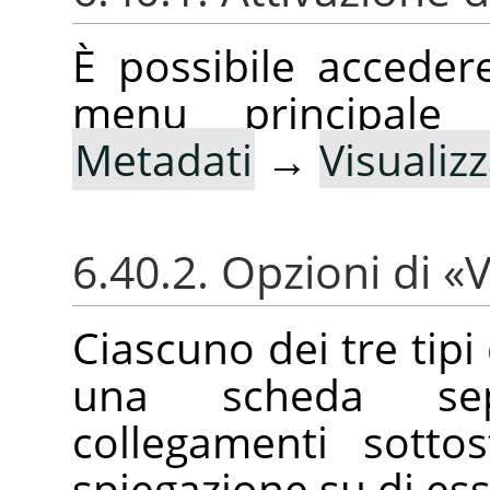
È possibile accede
menu principale
Metadati
→
Visualiz
6.40.2. Opzioni di
«
V
Ciascuno dei tre tipi
una scheda sep
collegamenti sotto
spiegazione su di ess