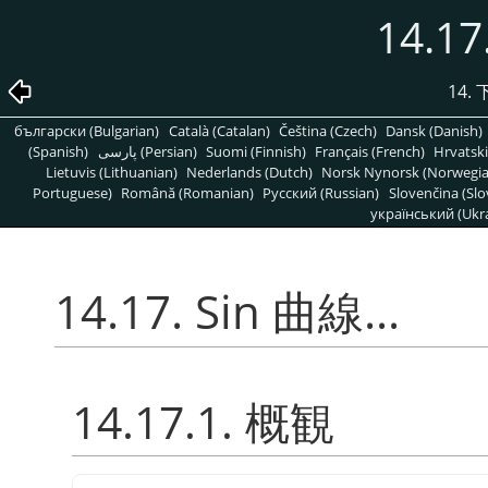
14.17
14
български (Bulgarian)
Català (Catalan)
Čeština (Czech)
Dansk (Danish)
(Spanish)
پارسی (Persian)
Suomi (Finnish)
Français (French)
Hrvatski
Lietuvis (Lithuanian)
Nederlands (Dutch)
Norsk Nynorsk (Norwegi
Portuguese)
Română (Romanian)
Pусский (Russian)
Slovenčina (Slo
український (Ukra
14.17. Sin 曲線...
14.17.1. 概観