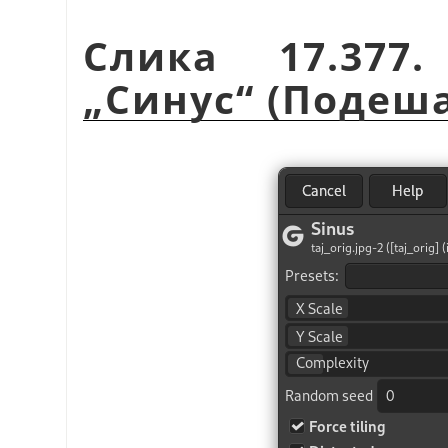
Слика 17.377
„
Синус
“
(Подеш