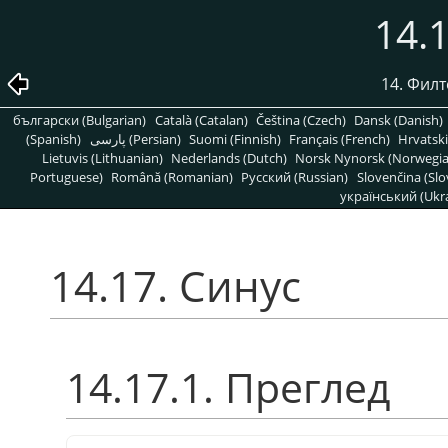
14.
14. Фил
български (Bulgarian)
Català (Catalan)
Čeština (Czech)
Dansk (Danish)
(Spanish)
پارسی (Persian)
Suomi (Finnish)
Français (French)
Hrvatski
Lietuvis (Lithuanian)
Nederlands (Dutch)
Norsk Nynorsk (Norwegi
Portuguese)
Română (Romanian)
Pусский (Russian)
Slovenčina (Slo
український (Ukra
14.17. Синус
14.17.1. Преглед