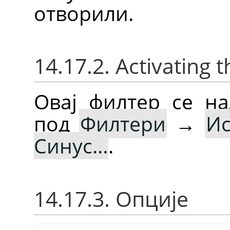
отворили.
14.17.2. Activating t
Овај филтер се на
под
Филтери
→
И
Синус…
.
14.17.3. Опције