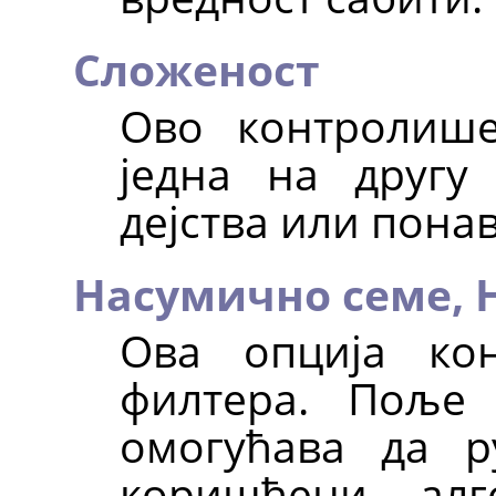
Сложеност
Ово контролише
једна на другу
дејства или пона
Насумично семе,
Ова опција ко
филтера. Пољ
омогућава да р
коришћени алг