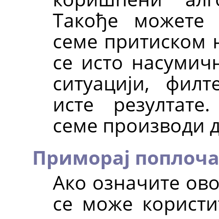
Такође можете 
семе притиском 
се исто насумичн
ситуацији, фил
исте резултате
семе производи д
Приморај поплоч
Ако означите ово
се може користи