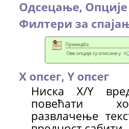
Одсецање,
Опције
Филтери за спаја
Примедба
Ове опције су описане у
О
X опсег,
Y опсег
Ниска X/Y вре
повећати хори
развлачење текс
вредност сабити.