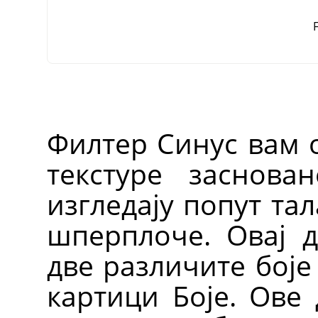
F
Филтер Синус вам 
текстуре заснова
изгледају попут та
шперплоче. Овај д
две различите боје
картици Боје. Ове 