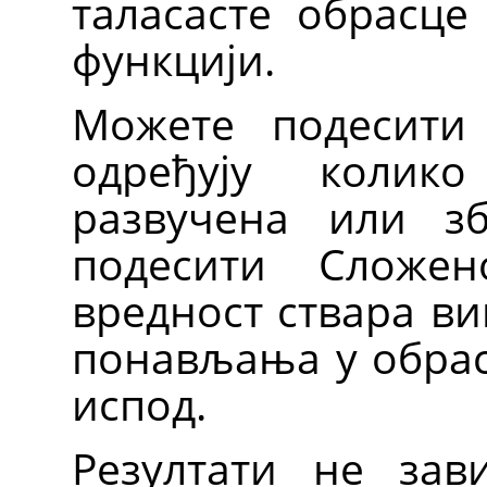
таласасте обрасце
функцији.
Можете подесити
одређују колик
развучена или зб
подесити Сложен
вредност ствара в
понављања у обрас
испод.
Резултати не зав