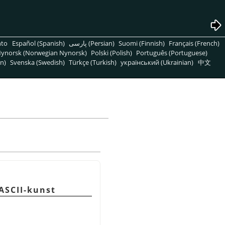
nto
Español (Spanish)
پارسی (Persian)
Suomi (Finnish)
Français (French)
ynorsk (Norwegian Nynorsk)
Polski (Polish)
Português (Portuguese)
n)
Svenska (Swedish)
Türkçe (Turkish)
український (Ukrainian)
中文
 ASCII-kunst