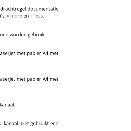
opdrachtregel documentatie
a's
more
en
less
.
nnen worden gebruikt.
LaserJet met papier A4 met
LaserJet met papier A4 met
kanaal.
C-kanaal. Het gebruikt een