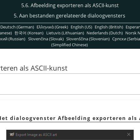
5.6. Afbeelding exporteren als ASCII-kunst
5. Aan bestanden gerelateerde dialoogvensters
Deutsch (German)
Ελληνικά (Greek)
English (US)
English (British)
Espera
anese)
한국어 (Korean)
Lietuvis (Lithuanian)
Nederlands (Dutch)
Norsk N
кий (Russian)
Slovenčina (Slovak)
Slovenščina (Slovenian)
Српски (Serbia
(Simplified Chinese)
teren als ASCII-kunst
Het dialoogvenster Afbeelding exporteren als