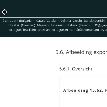
български (Bulgarian)
Català (Catalan)
Čeština (Czech)
Dansk (Danish)
Hrvatski (Croatian)
Magyar (Hungarian)
Italiano (Italian)
日本語 (Jap
Português brasileiro (Brazilian Portuguese)
Română (Romanian)
Pусс
5.6. Afbeelding expor
5.6.1. Overzicht
Afbeelding 15.62. 