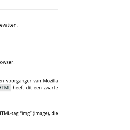
evatten.
rowser.
en voorganger van Mozilla
HTML
heeft dit een zwarte
 HTML-tag
“
img
”
(image), die