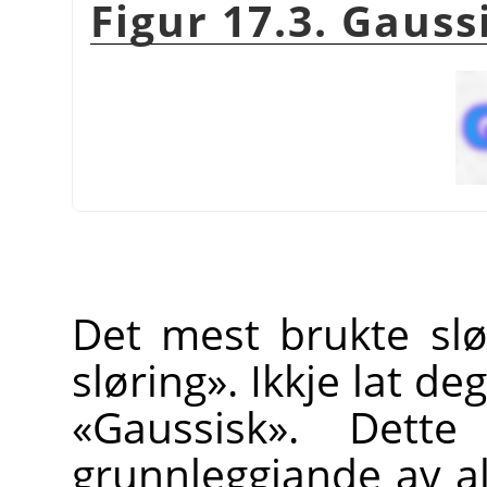
Figur 17.3. Gauss
Det mest brukte slør
sløring». Ikkje lat d
«Gaussisk». Dette
grunnleggjande av all