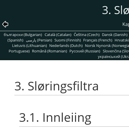
3. Sl
Kap
български (Bulgarian)
Català (Catalan)
Čeština (Czech)
Dansk (Danish)
(Spanish)
پارسی (Persian)
Suomi (Finnish)
Français (French)
Hrvatski
Lietuvis (Lithuanian)
Nederlands (Dutch)
Norsk Nynorsk (Norwegi
Portuguese)
Română (Romanian)
Pусский (Russian)
Slovenčina (Slo
український (Ukra
3. Sløringsfiltra
3.1. Innleiing