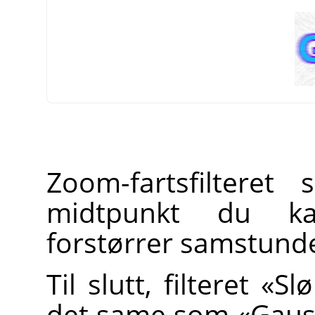
Zoom-fartsfilteret 
midtpunkt du ka
forstørrer samstunde
Til slutt, filteret «S
det same som «Gauss