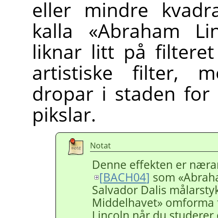
eller mindre kvadra
kalla «Abraham Linc
liknar litt på filtere
artistiske filter,
dropar i staden for
pikslar.
Notat
Denne effekten er nærare
[
BACH04
]
som «Abraham
Salvador Dalis målarsty
Middelhavet» omforma ti
Lincoln når du studerer d