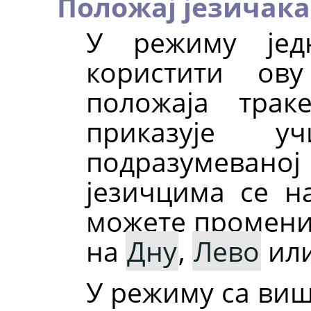
Положај језичака
У режиму јед
користити ов
положаја трак
приказује у
подразумевано
језичцима се 
можете променит
на
Дну
,
Лево
ил
У режиму са виш