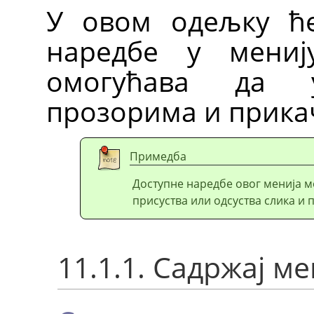
У овом одељку ћ
наредбе у мени
омогућава да 
прозорима и прика
Примедба
Доступне наредбе овог менија м
присуства или одсуства слика и
11.1.1. Садржај м