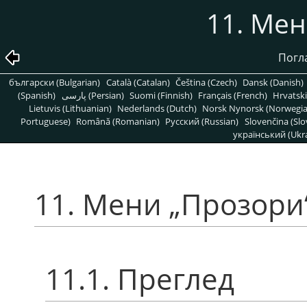
11. Мен
Погл
български (Bulgarian)
Català (Catalan)
Čeština (Czech)
Dansk (Danish)
(Spanish)
پارسی (Persian)
Suomi (Finnish)
Français (French)
Hrvatski
Lietuvis (Lithuanian)
Nederlands (Dutch)
Norsk Nynorsk (Norwegi
Portuguese)
Română (Romanian)
Pусский (Russian)
Slovenčina (Slo
український (Ukra
11. Мени „Прозори
11.1. Преглед