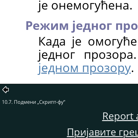
је онемогућена.
Режим једног пр
Када је омогућ
једног прозора
једном прозору
.
10.7. Подмени „Скрипт-фу“
Report 
Пријавите гре