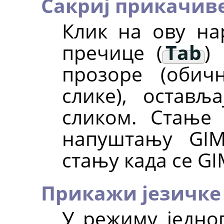
Сакриј прикачив
Клик на ову н
пречице (
Tab
)
прозоре (оби
слике), остављ
сликом. Стање
напуштању
GI
стању када се
GI
Прикажи језичке
У режиму једно