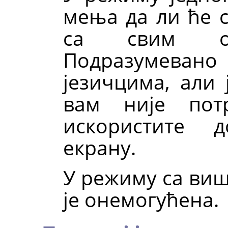
мења да ли ће с
са свим от
Подразумевано 
језичцима, али 
вам није пот
искористите 
екрану.
У режиму са виш
је онемогућена.