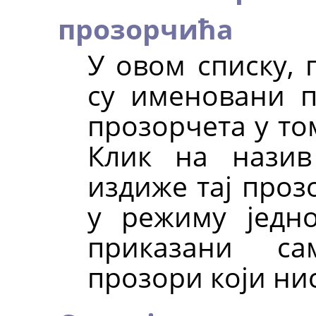
прозорчића
У овом списку,
су именовани п
прозорчета у то
Клик на назив
издиже тај проз
у режиму једн
приказани с
прозори који нис