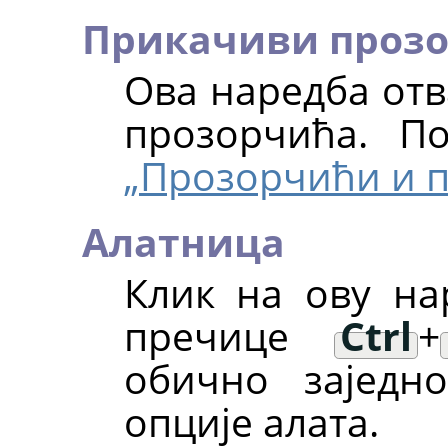
Прикачиви проз
Ова наредба отв
прозорчића. П
„Прозорчићи и 
Алатница
Клик на ову н
пречице
Ctrl
+
обично заједн
опције алата.