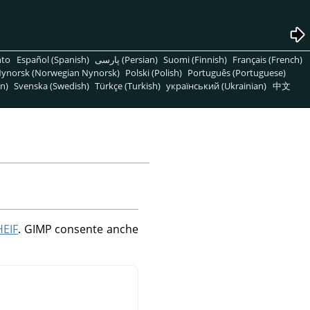
nto
Español (Spanish)
پارسی (Persian)
Suomi (Finnish)
Français (French)
ynorsk (Norwegian Nynorsk)
Polski (Polish)
Português (Portuguese)
n)
Svenska (Swedish)
Türkçe (Turkish)
український (Ukrainian)
中文
HEIF
.
GIMP
consente anche