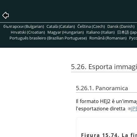
български (Bulgarian)
Català (Catalan)
Čeština (Czech)
Dansk (Danish)
Hrvatski (Croatian)
Magyar (Hungarian)
Italiano (Italian)
日本語 (Jap
Português brasileiro (Brazilian Portuguese)
Română (Romanian)
Pусс
5.26. Esporta immag
5.26.1. Panoramica
Il formato HEJ2 è un'imm
l'esportazione diretta
JP
Figura 15.74. La f