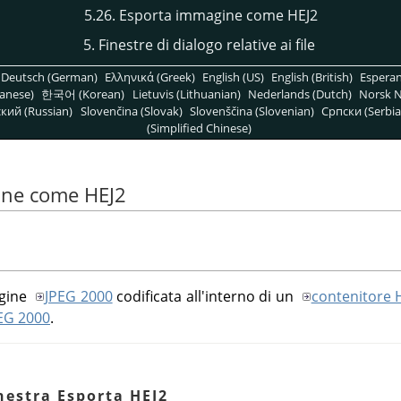
5.26. Esporta immagine come HEJ2
5. Finestre di dialogo relative ai file
Deutsch (German)
Ελληνικά (Greek)
English (US)
English (British)
Espera
anese)
한국어 (Korean)
Lietuvis (Lithuanian)
Nederlands (Dutch)
Norsk N
кий (Russian)
Slovenčina (Slovak)
Slovenščina (Slovenian)
Српски (Serbia
(Simplified Chinese)
ine come HEJ2
agine
JPEG 2000
codificata all'interno di un
contenitore 
EG 2000
.
inestra Esporta HEJ2