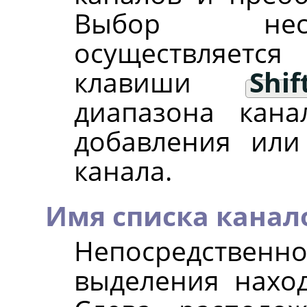
Выбор неск
осуществляетс
клавиши
Shif
диапазона кан
добавления или
канала.
Имя списка канал
Непосредствен
выделения наход