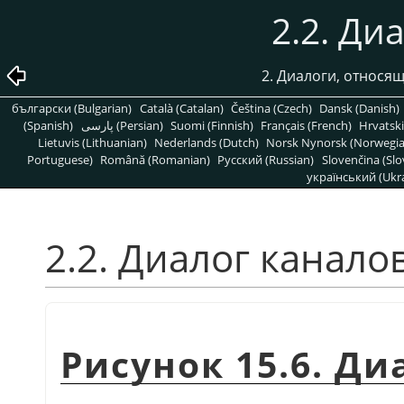
2.2. Ди
2. Диалоги, относя
български (Bulgarian)
Català (Catalan)
Čeština (Czech)
Dansk (Danish)
(Spanish)
پارسی (Persian)
Suomi (Finnish)
Français (French)
Hrvatski
Lietuvis (Lithuanian)
Nederlands (Dutch)
Norsk Nynorsk (Norwegi
Portuguese)
Română (Romanian)
Pусский (Russian)
Slovenčina (Slo
український (Ukra
2.2. Диалог канало
Рисунок 15.6. Д