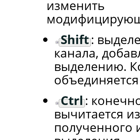
изменит
модифицирующ
Shift
: выдел
канала, добав
выделению. К
объединяется
Ctrl
: конечн
вычитается и
полученного и