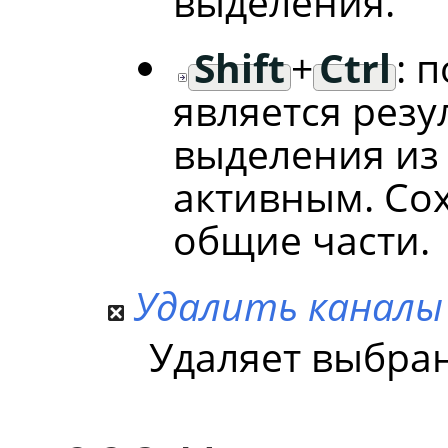
выделения.
Shift
+
Ctrl
: 
является рез
выделения из
активным. Со
общие части.
Удалить каналы
Удаляет выбра