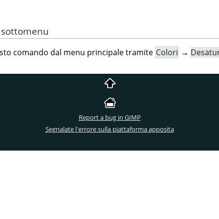
l sottomenu
esto comando dal menu principale tramite
Colori
→
Desatu
Report a bug in GIMP
Segnalate l'errore sulla piattaforma apposita