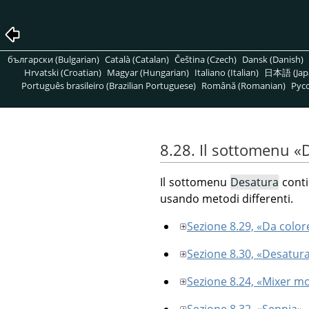
български (Bulgarian)
Català (Catalan)
Čeština (Czech)
Dansk (Danish)
Hrvatski (Croatian)
Magyar (Hungarian)
Italiano (Italian)
日本語 (Jap
Português brasileiro (Brazilian Portuguese)
Română (Romanian)
Pусс
8.28. Il sottomenu
«
Il sottomenu
Desatura
conti
usando metodi differenti.
Sezione 8.29, «Da colore
Sezione 8.30, «Desatur
Sezione 8.24, «Mixer m
Sezione 8.32, «Seppia»