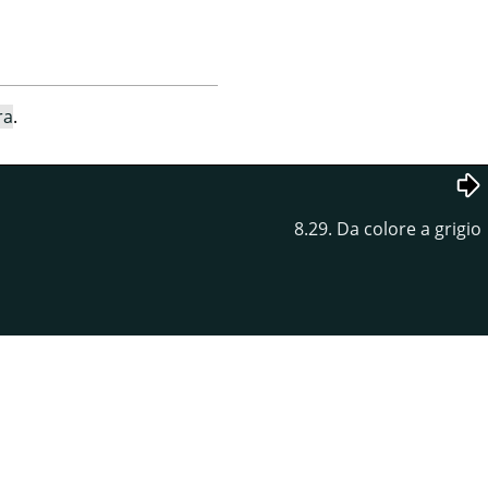
ra
.
8.29. Da colore a grigio