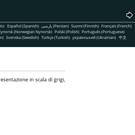
nto
Español (Spanish)
پارسی (Persian)
Suomi (Finnish)
Français (French)
ynorsk (Norwegian Nynorsk)
Polski (Polish)
Português (Portuguese)
n)
Svenska (Swedish)
Türkçe (Turkish)
український (Ukrainian)
中文
entazione in scala di grigi,