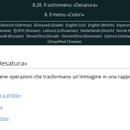
8.28. Il sottomenu
«
Desatura
»
8. Il menu
«
Colori
»
Deutsch (German)
Ελληνικά (Greek)
English (US)
English (British)
Espera
anese)
한국어 (Korean)
Lietuvis (Lithuanian)
Nederlands (Dutch)
Norsk N
кий (Russian)
Slovenčina (Slovak)
Slovenščina (Slovenian)
Српски (Serbia
(Simplified Chinese)
Desatura
»
ene operazioni che trasformano un'immagine in una rappres
 a grigio»
a»
ono»