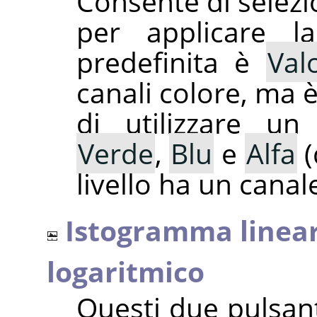
Consente di selezio
per applicare la
predefinita è
Val
canali colore, ma 
di utilizzare u
Verde
,
Blu
e
Alfa
(
livello ha un canale
Istogramma linea
logaritmico
Questi due pulsant