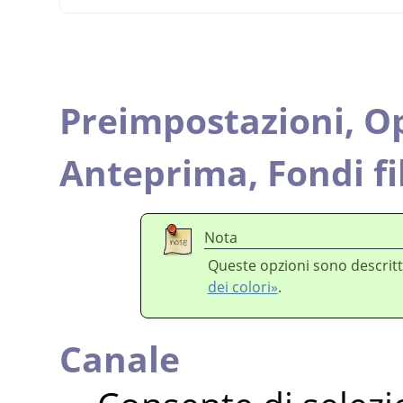
Preimpostazioni,
Op
Anteprima,
Fondi fi
Nota
Queste opzioni sono descritt
dei colori»
.
Canale