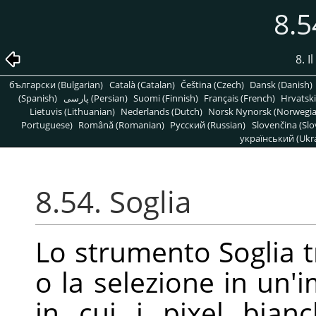
8.5
8. 
български (Bulgarian)
Català (Catalan)
Čeština (Czech)
Dansk (Danish)
(Spanish)
پارسی (Persian)
Suomi (Finnish)
Français (French)
Hrvatski
Lietuvis (Lithuanian)
Nederlands (Dutch)
Norsk Nynorsk (Norwegi
Portuguese)
Română (Romanian)
Pусский (Russian)
Slovenčina (Slo
український (Ukra
8.54. Soglia
Lo strumento Soglia tr
o la selezione in un'
in cui i pixel bian