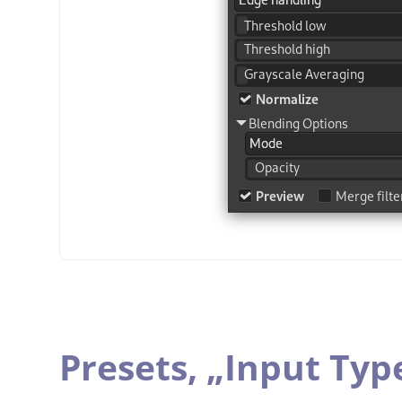
Presets,
„
Input Typ