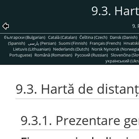
9.3. Har
9. 
български (Bulgarian)
Català (Catalan)
Čeština (Czech)
Dansk (Danish)
(Spanish)
پارسی (Persian)
Suomi (Finnish)
Français (French)
Hrvatski
Lietuvis (Lithuanian)
Nederlands (Dutch)
Norsk Nynorsk (Norwegi
Portuguese)
Română (Romanian)
Pусский (Russian)
Slovenčina (Slo
український (Ukra
9.3. Hartă de distan
9.3.1. Prezentare g