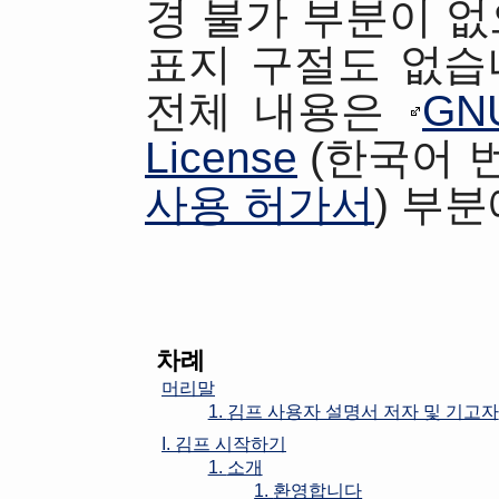
경 불가 부분이 없
표지 구절도 없습
전체 내용은
GNU
License
(한국어 
사용 허가서
) 부
차례
머리말
1.
김프 사용자 설명서 저자 및 기고자
I.
김프
시작하기
1.
소개
1.
환영합니다