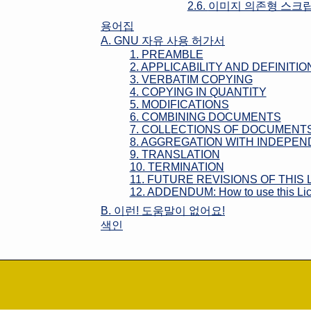
2.6.
이미지 의존형 스크
용어집
A.
GNU 자유 사용 허가서
1. PREAMBLE
2. APPLICABILITY AND DEFINITIO
3. VERBATIM COPYING
4. COPYING IN QUANTITY
5. MODIFICATIONS
6. COMBINING DOCUMENTS
7. COLLECTIONS OF DOCUMENT
8. AGGREGATION WITH INDEPE
9. TRANSLATION
10. TERMINATION
11. FUTURE REVISIONS OF THIS
12. ADDENDUM: How to use this Lic
B.
이런! 도움말이 없어요!
색인